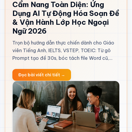
Cẩm Nang Toàn Diện: Ứng
Dụng AI Tự Động Hóa Soạn Đề
& Vận Hành Lớp Học Ngoại
Ngữ 2026
Trọn bộ hướng dẫn thực chiến dành cho Giáo
viên Tiếng Anh, IELTS, VSTEP, TOEIC: Từ gõ
Prompt tạo đề 30s, bóc tách file Word cũ,
giao bài trộn đề đến chấm bài ma trận lỗi sai.
Đọc bài viết chi tiết →