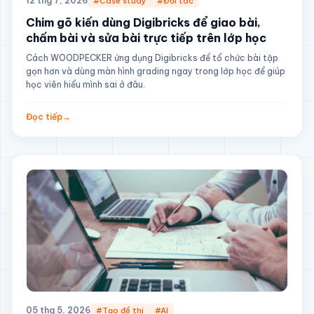
12 thg 7, 2026
#Case study
#Đối tác
Chim gõ kiến dùng Digibricks để giao bài,
chấm bài và sửa bài trực tiếp trên lớp học
Cách WOODPECKER ứng dụng Digibricks để tổ chức bài tập
gọn hơn và dùng màn hình grading ngay trong lớp học để giúp
học viên hiểu mình sai ở đâu.
Đọc tiếp
→
05 thg 5, 2026
#Tạo đề thi
#AI