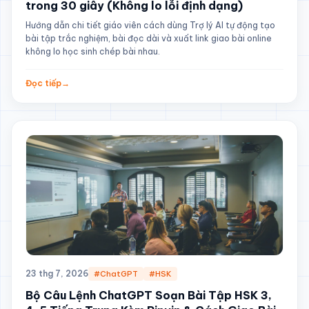
trong 30 giây (Không lo lỗi định dạng)
Hướng dẫn chi tiết giáo viên cách dùng Trợ lý AI tự động tạo
bài tập trắc nghiệm, bài đọc dài và xuất link giao bài online
không lo học sinh chép bài nhau.
Đọc tiếp
→
23 thg 7, 2026
#ChatGPT
#HSK
Bộ Câu Lệnh ChatGPT Soạn Bài Tập HSK 3,