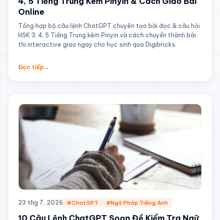
4, 5 Tiếng Trung Kèm Pinyin & Cách Giao Bài
Online
Tổng hợp bộ câu lệnh ChatGPT chuyên tạo bài đọc & câu hỏi
HSK 3, 4, 5 Tiếng Trung kèm Pinyin và cách chuyển thành bài
thi interactive giao ngay cho học sinh qua Digibricks.
Đọc tiếp
→
23 thg 7, 2026
#ChatGPT
#Ngữ Pháp Tiếng Anh
10 Câu Lệnh ChatGPT Soạn Đề Kiểm Tra Ngữ