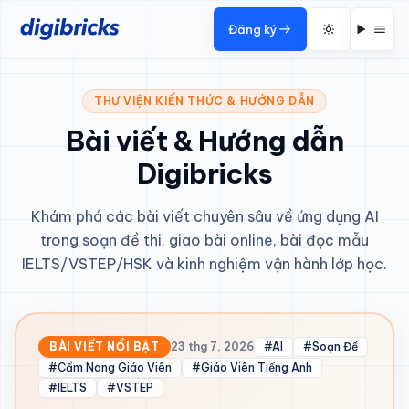
Đăng ký
THƯ VIỆN KIẾN THỨC & HƯỚNG DẪN
Bài viết & Hướng dẫn
Digibricks
Khám phá các bài viết chuyên sâu về ứng dụng AI
trong soạn đề thi, giao bài online, bài đọc mẫu
IELTS/VSTEP/HSK và kinh nghiệm vận hành lớp học.
BÀI VIẾT NỔI BẬT
23 thg 7, 2026
#AI
#Soạn Đề
#Cẩm Nang Giáo Viên
#Giáo Viên Tiếng Anh
#IELTS
#VSTEP