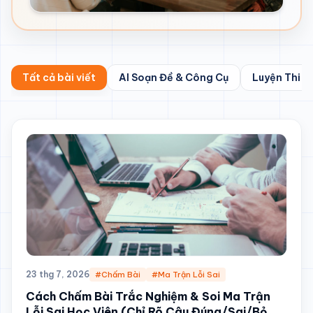
Tất cả bài viết
AI Soạn Đề & Công Cụ
Luyện Thi I
23 thg 7, 2026
#Chấm Bài
#Ma Trận Lỗi Sai
Cách Chấm Bài Trắc Nghiệm & Soi Ma Trận
Lỗi Sai Học Viên (Chỉ Rõ Câu Đúng/Sai/Bỏ